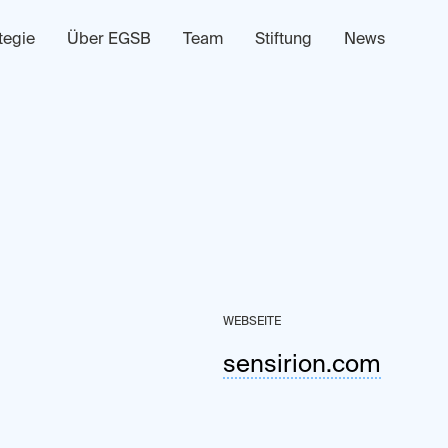
tegie
Über EGSB
Team
Stiftung
News
WEBSEITE
sensirion.com