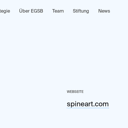
tegie
Über EGSB
Team
Stiftung
News
WEBSEITE
spineart.com