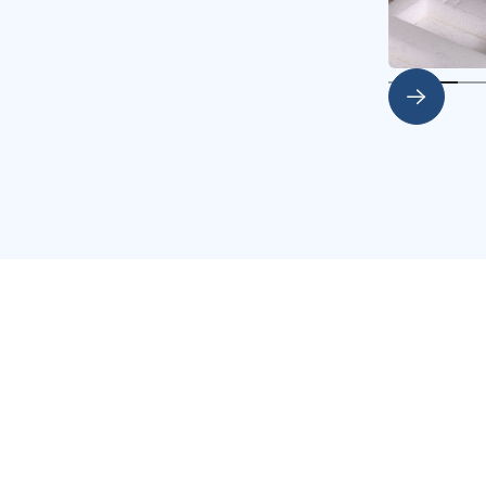
Slide 2 of 5.
nts