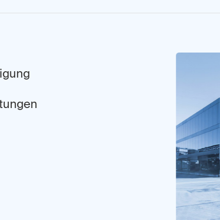
ligung
stungen