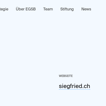
tegie
Über EGSB
Team
Stiftung
News
WEBSEITE
siegfried.ch