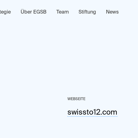
tegie
Über EGSB
Team
Stiftung
News
WEBSEITE
swissto12.com